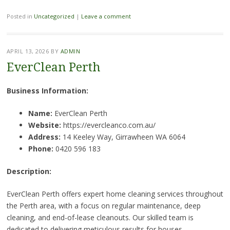
Posted in
Uncategorized
|
Leave a comment
APRIL 13, 2026
BY
ADMIN
EverClean Perth
Business Information:
Name:
EverClean Perth
Website:
https://evercleanco.com.au/
Address:
14 Keeley Way, Girrawheen WA 6064
Phone:
0420 596 183
Description:
EverClean Perth offers expert home cleaning services throughout
the Perth area, with a focus on regular maintenance, deep
cleaning, and end-of-lease cleanouts. Our skilled team is
dedicated to delivering meticulous results for houses,